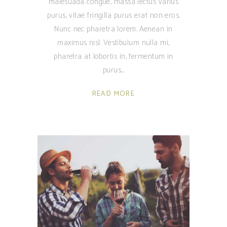
malesuada congue, massa lectus varius
purus, vitae fringilla purus erat non eros.
Nunc nec pharetra lorem. Aenean in
maximus nisl. Vestibulum nulla mi,
pharetra at lobortis in, fermentum in
purus.
READ MORE