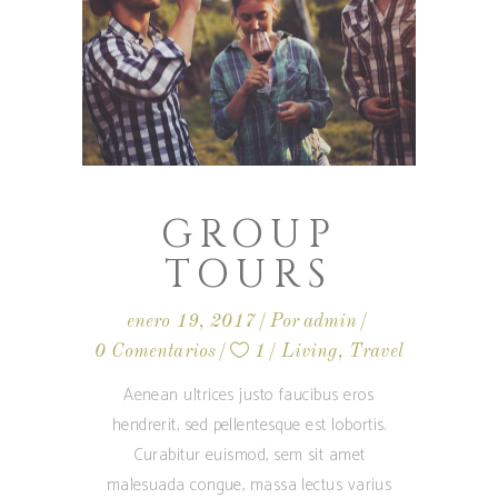
GROUP
TOURS
enero 19, 2017
Por
admin
0 Comentarios
1
Living
,
Travel
Aenean ultrices justo faucibus eros
hendrerit, sed pellentesque est lobortis.
Curabitur euismod, sem sit amet
malesuada congue, massa lectus varius