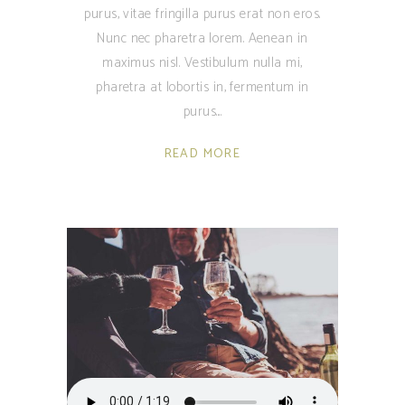
purus, vitae fringilla purus erat non eros.
Nunc nec pharetra lorem. Aenean in
maximus nisl. Vestibulum nulla mi,
pharetra at lobortis in, fermentum in
purus.
READ MORE