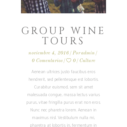
GROUP WINE
TOURS
noviembre 4, 2016
Por
admin
0 Comentarios
0
Culture
Aenean ultrices justo faucibus eros
hendrerit, sed pellentesque est lobortis.
Curabitur euismod, sem sit amet
malesuada congue, massa lectus varius
purus, vitae fringilla purus erat non eros.
Nunc nec pharetra lorem. Aenean in
maximus nisl. Vestibulum nulla mi,
pharetra at lobortis in, fermentum in