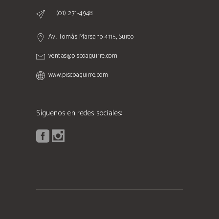
(01) 271-4948
Av. Tomás Marsano 4115, Surco
ventas@piscoaguirre.com
www.piscoaguirre.com
Síguenos en redes sociales: