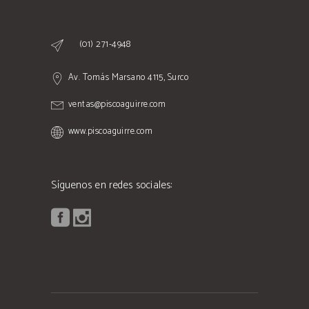
(01) 271-4948
Av. Tomás Marsano 4115, Surco
ventas@piscoaguirre.com
www.piscoaguirre.com
Síguenos en redes sociales: