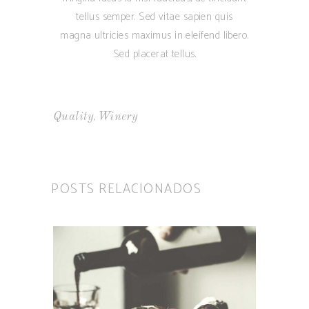
tellus semper. Sed vitae sapien quis
magna ultricies maximus in eleifend libero.
Sed placerat tellus.
,
Quality
Winery
POSTS RELACIONADOS