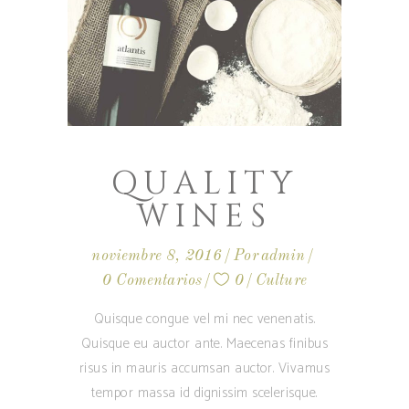
QUALITY
WINES
noviembre 8, 2016
Por
admin
0 Comentarios
0
Culture
Quisque congue vel mi nec venenatis.
Quisque eu auctor ante. Maecenas finibus
risus in mauris accumsan auctor. Vivamus
tempor massa id dignissim scelerisque.